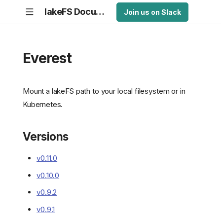
lakeFS Documentation
Join us on Slack
Everest
Mount a lakeFS path to your local filesystem or in
Kubernetes.
Versions
v0.11.0
v0.10.0
v0.9.2
v0.9.1